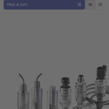
Filter & Sort
Press ENTER
Press ENTER
for more
for more
options to
options to
Transducteur
Transducteur
de pression
de pression
hydrogène
hydrogène
Barksdale
Barksdale
Série BHyT –
Série BHyT-
BiT
BoT
BARKSDALE
BARKSDALE
Transducteur de
Transducteur de
pression
pression
hydrogène
hydrogène
Barksdale Série
Barksdale Série
BHyT – BiT
BHyT-BoT
SKU
BHyT-BiT
SKU
BHyT-BoT