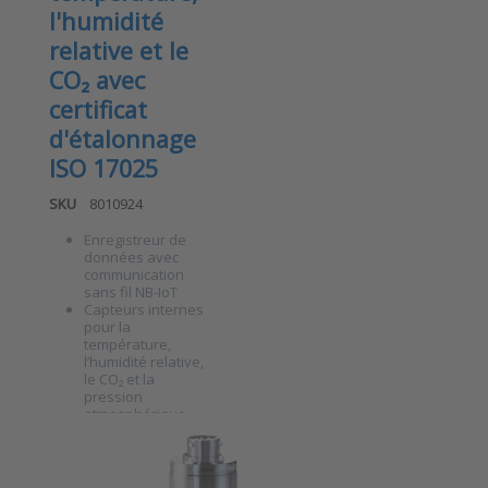
l'humidité
relative et le
CO₂ avec
certificat
d'étalonnage
ISO 17025
SKU
8010924
Enregistreur de
données avec
communication
Press ENTER
sans fil NB-IoT
for more
Capteurs internes
options to
pour la
ANB-TRCP-
température,
KAL v7
l’humidité relative,
Enregistreur
le CO₂ et la
de données
pression
NB-IoT –
atmosphérique
Capteur
Surveillance et
BARKSDALE
intelligent de
supervision
Capteur
climat
24h/24 via la
intérieur
plateforme
pour la