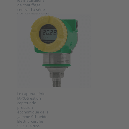
les installations
série VPL
de chauffage
central. La série
VPL est disponible
en option avec un
FOXBORO BY
écran.
SCHNEIDER
ELECTRIC
Capteur de
pression
absolue
Foxboro
série
IAP05S
SKU
IAP05S
Le capteur série
IAP05S est un
capteur de
pression
économique de la
Press
gamme Schneider
ENTER
for more
Electric, certifié
options
SIL2. L'IAP05S