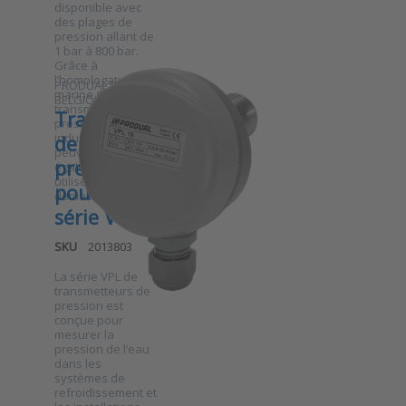
to
disponible avec
Capteur
des plages de
de
pression allant de
pression
1 bar à 800 bar.
Barksdale
Grâce à
série
l’homologation
PRODUAL EN
UPA2
marine GL, ces
BELGIQUE
transmetteurs de
Transmetteur
pression
industriels
de
peuvent
pression
également être
utilisés dans le
pour eau
domaine maritime.
série VPL
SKU
2013803
La série VPL de
transmetteurs de
pression est
conçue pour
mesurer la
Press ENTER
pression de l’eau
for more
options to
dans les
Transmetteur
systèmes de
de pression
refroidissement et
pour eau