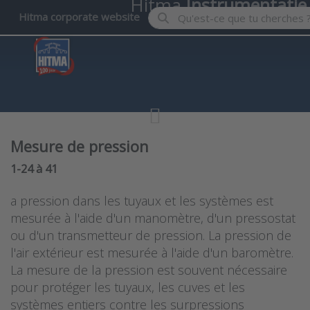
Hitma
Instrumentatie
Enter a search term. Results wil
Hitma corporate website
Mesure de pression
Search results:
1-24
à
41
a pression dans les tuyaux et les systèmes est
mesurée à l'aide d'un manomètre, d'un pressostat
ou d'un transmetteur de pression. La pression de
l'air extérieur est mesurée à l'aide d'un baromètre.
La mesure de la pression est souvent nécessaire
pour protéger les tuyaux, les cuves et les
systèmes entiers contre les surpressions