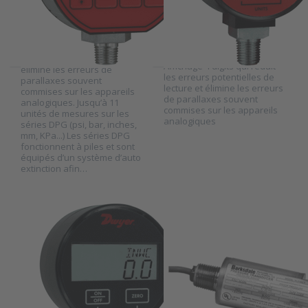
Les manomètres digitaux
séries DPG offrent une
Les manomètres digitaux
grande précision (0.25% de
séries DPG-A offrent une
la PE). Affichage 4 digits qui
grande précision (1% de la
réduit les erreurs
PE) pour un prix raisonable.
potentielles de lecture et
Affichage 4 digits qui réduit
élimine les erreurs de
les erreurs potentielles de
parallaxes souvent
lecture et élimine les erreurs
Press
Press ENTER
commises sur les appareils
de parallaxes souvent
ENTER for
for more
analogiques. Jusqu’à 11
more
options to
commises sur les appareils
unités de mesures sur les
options to
Transmetteurs
analogiques
séries DPG (psi, bar, inches,
Dwyer
de pression
mm, KPa...) Les séries DPG
manomètre
Barksdale
fonctionnent à piles et sont
digital série
ATEX série
équipés d’un système d’auto
DPGW
425X
extinction afin…
DWYER INSTRUMENTS
BARKSDALE
Dwyer
Transmetteurs
manomètre
de pression
digital série
Barksdale ATEX
DPGW
série 425X
SKU
2016675
SKU
2021170