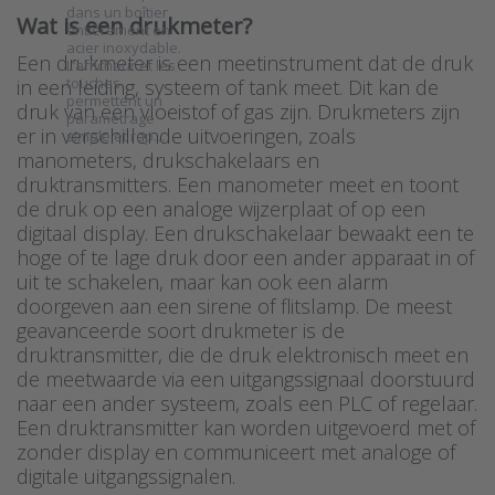
dans un boîtier
Wat is een drukmeter?
entièrement en
acier inoxydable.
Een drukmeter is een meetinstrument dat de druk
L’afficheur et les
touches
in een leiding, systeem of tank meet. Dit kan de
permettent un
druk van een vloeistof of gas zijn. Drukmeters zijn
paramétrage
er in verschillende uitvoeringen, zoals
simple et rap…
manometers, drukschakelaars en
druktransmitters. Een manometer meet en toont
de druk op een analoge wijzerplaat of op een
digitaal display. Een drukschakelaar bewaakt een te
hoge of te lage druk door een ander apparaat in of
uit te schakelen, maar kan ook een alarm
doorgeven aan een sirene of flitslamp. De meest
geavanceerde soort drukmeter is de
druktransmitter, die de druk elektronisch meet en
de meetwaarde via een uitgangssignaal doorstuurd
naar een ander systeem, zoals een PLC of regelaar.
Een druktransmitter kan worden uitgevoerd met of
zonder display en communiceert met analoge of
digitale uitgangssignalen.