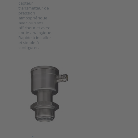
capteur
transmetteur de
pression
atmosphérique
Press ENTER
avec ou sans
for more
options to Kimo
afficheur et avec
Transmetteur
sortie analogique.
de pression
Rapide à installer
atmosphérique
et simple à
série CP116
configurer.
Transmetteur
de
pression
Klay-
Instruments
avec
membrane
en acier
inoxydable