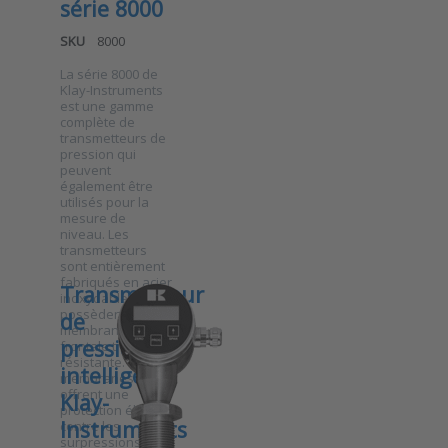
série 8000
SKU
8000
La série 8000 de
Klay-Instruments
est une gamme
complète de
transmetteurs de
Press ENTER
pression qui
for more
options to
peuvent
Transmetteur
également être
de pression
utilisés pour la
Klay-
mesure de
Instruments
niveau. Les
avec
transmetteurs
membrane
sont entièrement
en acier
fabriqués en acier
Transmetteur
inoxydable
inoxydable et
série 8000
possèdent une
de
membrane
pression
frontale très
résistante. Ces
intelligent
membranes
offrent une
Klay-
protection élevée
Instruments
contre les
surpressions et