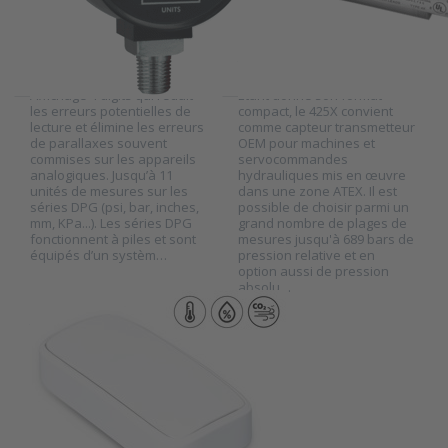
Les manomètres digitaux
Le transmetteur série 425X
séries DPG-W offrent une
de Barksdale est un
grande précision (1% de la
transmetteur de pression
PE) pour un prix raisonable.
antidéflagrant compact.
Affichage 4 digits qui réduit
Étant donné son format
les erreurs potentielles de
compact, le 425X convient
lecture et élimine les erreurs
comme capteur transmetteur
de parallaxes souvent
OEM pour machines et
commises sur les appareils
servocommandes
analogiques. Jusqu’à 11
hydrauliques mis en œuvre
unités de mesures sur les
dans une zone ATEX. Il est
séries DPG (psi, bar, inches,
possible de choisir parmi un
mm, KPa...). Les séries DPG
grand nombre de plages de
fonctionnent à piles et sont
mesures jusqu'à 689 bars de
équipés d’un systèm…
pression relative et en
option aussi de pression
absolu…
ANB-TRCP v7
Enregistreur de
données NB-IoT
– Capteur
intelligent de