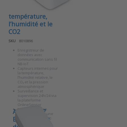
climat intérieur
pour la
température,
l’humidité et le
CO2
SKU
8010896
Enregistreur de
données avec
communication sans fil
Press ENTER
NB-IoT
for more
Capteurs internes pour
options to
la température,
ANB-TRCP v7
l’humidité relative, le
Enregistreur
CO₂ et la pression
de données
atmosphérique
NB-IoT –
Surveillance et
Capteur
supervision 24h/24 via
intelligent de
la plateforme
climat
OnlineSensor
intérieur
Mémoire tampon
ANB-P07 v7
pour la
intelligente avec une
température,
Enregistreur
capacité de 100 000
l’humidité et
mesures
le CO2
de données