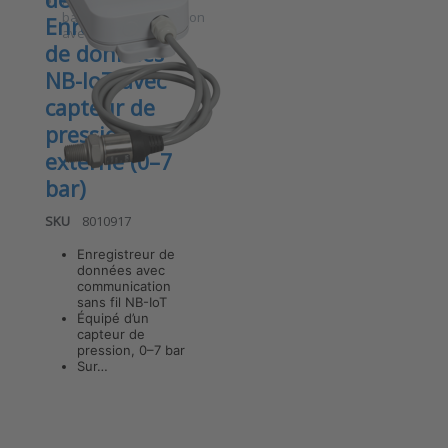
Alimenté par
batterie ou une version
Enregistreur
avec USB-C 5 V
de données
NB-IoT avec
capteur de
pression
externe (0–7
bar)
SKU
8010917
Enregistreur de
données avec
communication
sans fil NB-IoT
Équipé d’un
Press
ENTER for
capteur de
more
pression, 0–7 bar
options to
Sur…
ANB-P07 v7
Enregistreur
de données
Enregistreur
de données