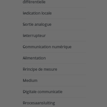
différentielle
Indication locale
Indication locale
Sortie analogue
Sortie analogue
Interrupteur
Interrupteur
Communication numérique
Communication numérique
Alimentation
Alimentation
Principe de mesure
Principe de mesure
Medium
Medium
Digitale communicatie
Digitale communicatie
Procesaansluiting
Procesaansluiting