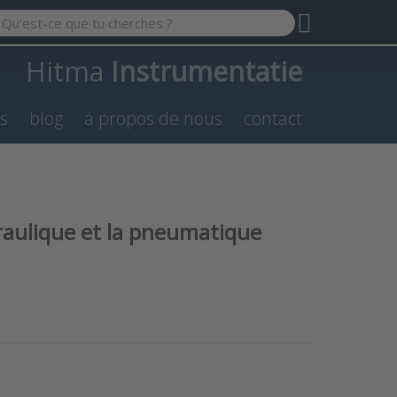
 a search term. Results will appear automatically as you type.
Hitma
Instrumentatie
es
blog
á propos de nous
contact
draulique et la pneumatique