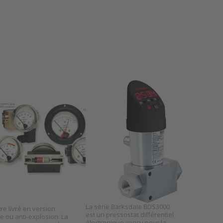
R for
for more
ore
options to
ons to
Pressostat
mètre
différentiel
rentiel
électronique
ange
Barksdale
e 1201
série
BDS3000
avec IO-link
nomètre
BARKSDALE
Pressostat
érentiel
différentiel
nge série
électronique
1
Barksdale série
1201
BDS3000 avec
nomètres différentiels
IO-link
érie 1201 sont
ibles avec boîtier en
SKU
BDS3000
ium, en inox ou en
 En option, le boîtier
La série Barksdale BDS3000
re livré en version
est un pressostat différentiel
e ou anti-explosion. La
électronique conçu pour la