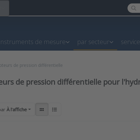
Enter
R
instruments de mesure
par secteur
servic
teurs de pression différentielle
urs de pression différentielle pour l'hy
results:
par
À l'affiche
ess
Press ENTER