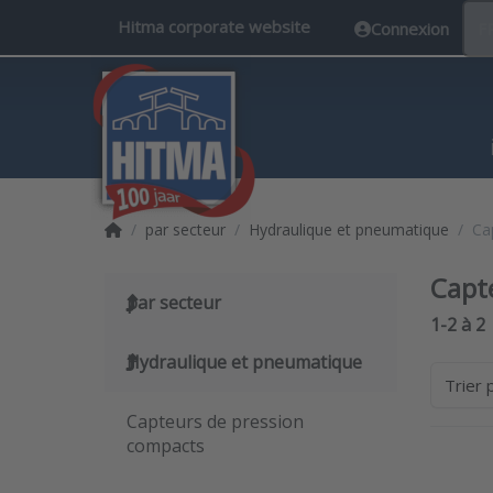
Hitma corporate website
Connexion
F
Accueil
par secteur
Hydraulique et pneumatique
Cap
Capte
par secteur
Search 
1-2
à
2
Hydraulique et pneumatique
Trier 
Capteurs de pression
compacts
Pr