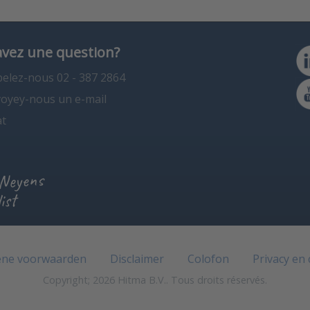
avez une question?
elez-nous 02 - 387 2864
oyey-nous un e-mail
t
 Neyens
ist
ne voorwaarden
Disclaimer
Colofon
Privacy en
Copyright; 2026 Hitma B.V.. Tous droits réservés.