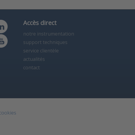
Accès direct
notre instrumentation
support techniques
service clientèle
actualités
contact
 cookies