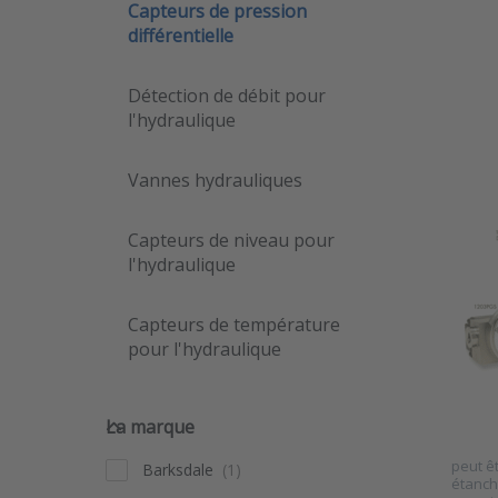
ENTE
Capteurs de pression
m
différentielle
opti
Mano
diffé
Or
Détection de débit pour
séri
l'hydraulique
Vannes hydrauliques
Ma
diff
Capteurs de niveau pour
Ora
l'hydraulique
120
Capteurs de température
SKU
pour l'hydraulique
Les ma
de la s
La marque
dispon
La marque
alumin
laiton.
peut êt
Barksdale
étanch