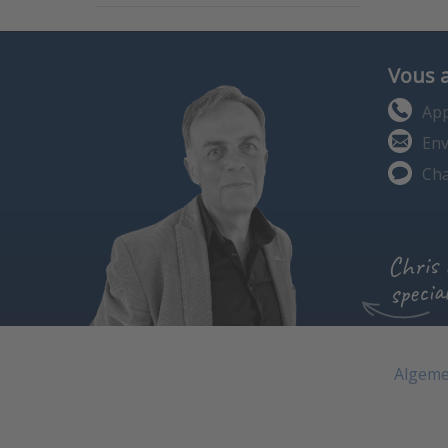
Vous 
App
Env
Cha
Chris
special
Algeme