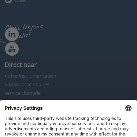
Chat
Chris Neyens
specialist
Direct naar
notre instrumentation
support techniques
service clientèle
actualités
contact
Algemene voorwaarden
Disclaimer
Colofon