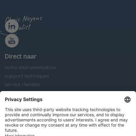
Chris Neyens
specialist
Direct naar
notre instrumentation
support techniques
service clientèle
actualités
contact
Algemene voorwaarden
Disclaimer
Colofon