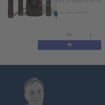
souhaits du client. Cet appareil de mesure
portable es…
*
Prix ??TVA en sus, plus expédition