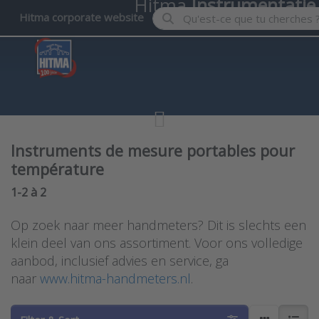
Hitma
Instrumentatie
Enter a search term. Results wil
Hitma corporate website
Instruments de mesure portables pour
température
Search results:
1-2
à
2
Op zoek naar meer handmeters? Dit is slechts een
klein deel van ons assortiment. Voor ons volledige
aanbod, inclusief advies en service, ga
naar
www.hitma-handmeters.nl
.