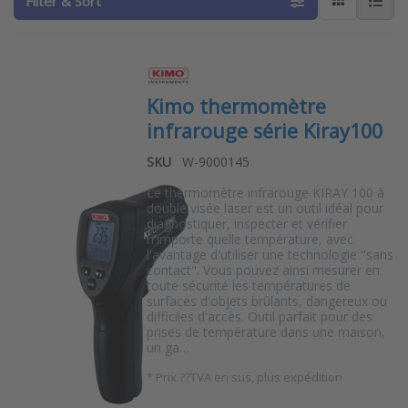
Filter & Sort
Kimo thermomètre
infrarouge série Kiray100
SKU
W-9000145
Le thermomètre infrarouge KIRAY 100 à
double visée laser est un outil idéal pour
diagnostiquer, inspecter et vérifier
n'importe quelle température, avec
l'avantage d'utiliser une technologie "sans
contact". Vous pouvez ainsi mesurer en
toute sécurité les températures de
surfaces d'objets brûlants, dangereux ou
difficiles d'accès. Outil parfait pour des
prises de température dans une maison,
un ga…
*
Prix ??TVA en sus, plus expédition