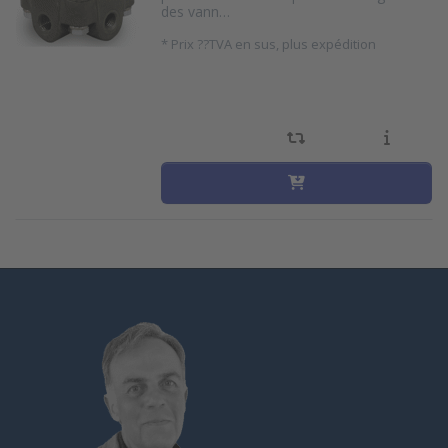
des vann…
*
Prix ??TVA en sus, plus expédition