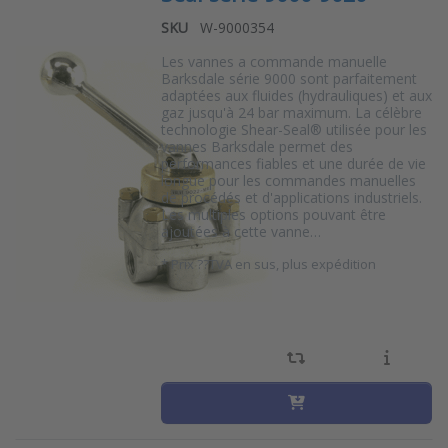
SKU
W-9000354
Les vannes a commande manuelle
Barksdale série 9000 sont parfaitement
adaptées aux fluides (hydrauliques) et aux
gaz jusqu'à 24 bar maximum. La célèbre
technologie Shear-Seal® utilisée pour les
vannes Barksdale permet des
performances fiables et une durée de vie
longue pour les commandes manuelles
de procédés et d'applications industriels.
Les multiples options pouvant être
ajoutées à cette vanne…
*
Prix ??TVA en sus, plus expédition