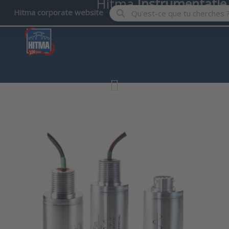
Hitma
Instrumentatie
Enter a search term. Results wil
Hitma corporate website