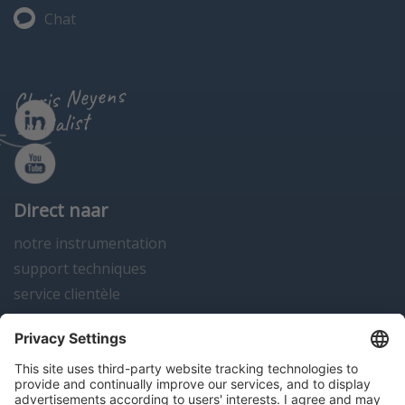
Chat
Chris Neyens
specialist
Direct naar
notre instrumentation
support techniques
service clientèle
actualités
contact