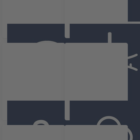
Pression
Pression différentielle
Débit
Monoxyde de carbone
CO