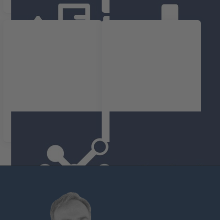
Niveau
Température
Composés organiques
Autres
volatils COV