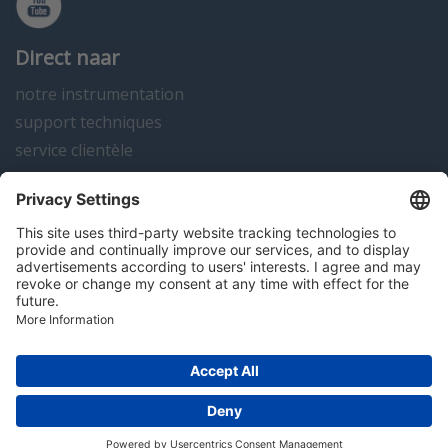
Direct naar
notre instrumentation
support techniques
service clientèle
actualités
contact
Algemene voorwaarden
Disclaimer
Colofon
Privacy en cookies
Copyright; 2026 Hitma B.V.. Tous droits réservés.