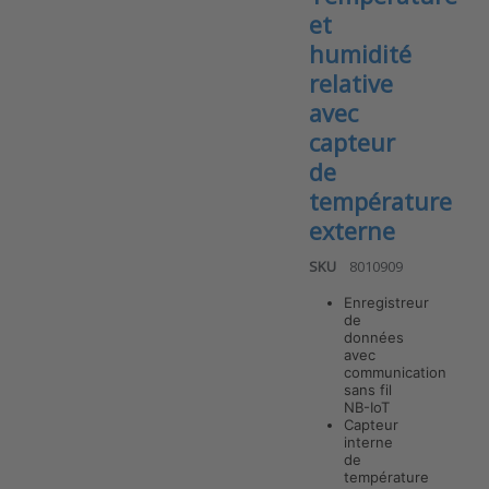
et
humidité
relative
avec
capteur
de
température
externe
SKU
8010909
Enregistreur
de
données
avec
communication
Press ENTER
for more
sans fil
options to
NB-IoT
ANB-TR-T v7
Capteur
Enregistreur
interne
de données
de
NB-IoT –
température
Température