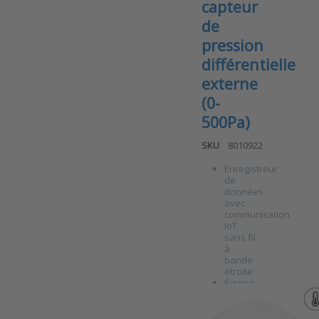
capteur
de
pression
différentielle
externe
(0-
500Pa)
SKU
8010922
Enregistreur
de
données
avec
communication
Press ENTER
IoT
for more
options to
sans fil
ANB-DP-
à
500PA v7
bande
Enregistreur
étroite
de données
Équipé
NB-IoT avec
d'un
ANB-
capteur de
capteur
pression
de