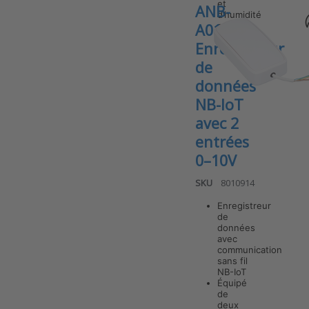
et
ANB-
et humidité
d’humidité
relative avec
relativ…
A010 v7
capteur de
température
Enregistreur
externe
de
données
NB-IoT
avec 2
entrées
0–10V
SKU
8010914
Enregistreur
de
données
avec
communication
Press
ENTER for
sans fil
more
NB-IoT
options to
Équipé
ANB-A010 v7
de
Enregistreur
deux