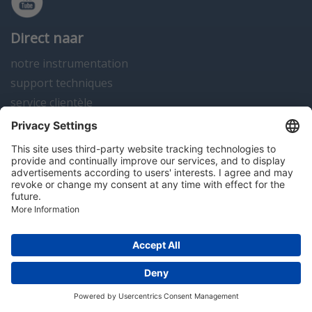
Direct naar
notre instrumentation
support techniques
service clientèle
actualités
contact
Algemene voorwaarden
Disclaimer
Colofon
Privacy en cookies
Copyright; 2026 Hitma B.V.. Tous droits réservés.