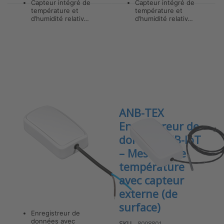
Capteur intégré de
Capteur intégré de
température et
température et
d’humidité relativ…
d’humidité relativ…
Press
ENTER for
more
options to
ANB-C v7
Enregistreur
de données
NB-IoT avec
3 entrées
de contact
libre de
potentiel
ANB-C v7
ANB-TEX
Enregistreur de
Enregistreur de
données NB-IoT
données NB-IoT
avec 3 entrées
– Mesures de
de contact libre
température
de potentiel
avec capteur
externe (de
SKU
8010932
surface)
Enregistreur de
données avec
SKU
8008801