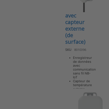
de
température
avec
capteur
externe
(de
surface)
SKU
8010396
Enregistreur
de données
avec
Press ENTER
communication
for more
sans fil NB-
options to
IoT
ANB-TEX v7
Capteur de
Enregistreur
température
de données
externe
NB-IoT –
(standard)
ANB-
Mesures de
inclus
température
TEX-S1-
avec capteur
externe (de
IP67-3M