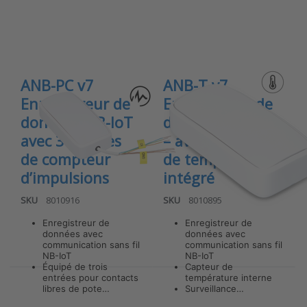
de données
de données
NB-IoT avec
NB-IoT –
3 entrées
avec capteur
de
de
compteur
température
d’impulsions
intégré
ANB-PC v7
ANB-T v7
Enregistreur de
Enregistreur de
données NB-IoT
données NB-IoT
avec 3 entrées
– avec capteur
de compteur
de température
d’impulsions
intégré
SKU
8010916
SKU
8010895
Enregistreur de
Enregistreur de
données avec
données avec
communication sans fil
communication sans fil
NB-IoT
NB-IoT
Équipé de trois
Capteur de
entrées pour contacts
température interne
libres de pote…
Surveillance…
Press ENTER
Press ENTER
for more
for more