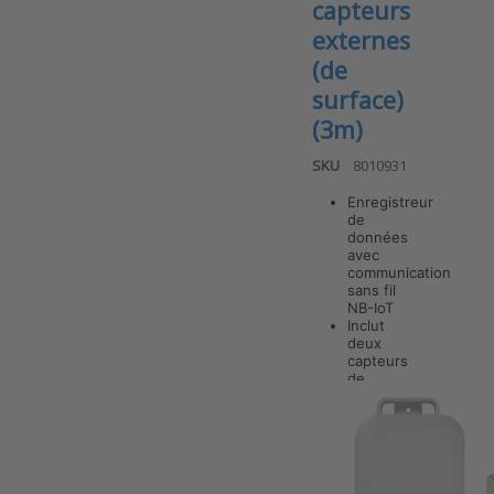
capteurs
externes
(de
surface)
(3m)
SKU
8010931
Enregistreur
de
données
avec
communication
Press ENTER
for more
sans fil
options to
NB-IoT
ANB-2TEX-
Inclut
3M-S1 v7
deux
Enregistreur
capteurs
de données
de
NB-IoT –
température
ANB-
Mesures de
de
température
surface
2TEX-
avec deux
plats…
capteurs
S1-IP67-
externes
(de surface)