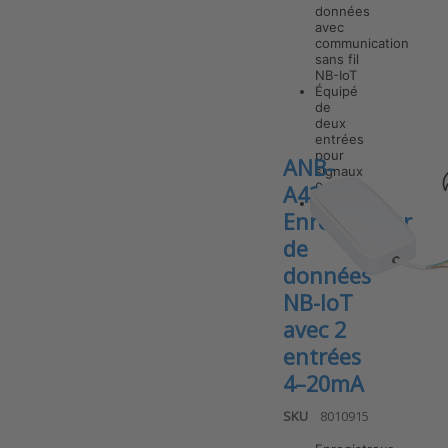
données
avec
communication
Press ENTER
for more
sans fil
options to
NB-IoT
ANB-A010-
Équipé
IP67 v7
de
enregistreur
deux
de données
entrées
NB-IoT avec
pour
ANB-
2 entrées 0-
signaux
10 V et
0–10V
A420 v7
boîtier IP67
Su…
Enregistreur
de
données
NB-IoT
avec 2
entrées
4–20mA
SKU
8010915