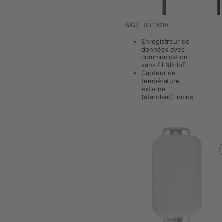
surface)
SKU
8010910
Enregistreur de
données avec
communication
Press ENTER
sans fil NB-IoT
for more
Capteur de
options to
température
ANB-TEX v7
externe
Enregistreur
(standard) inclus
de données
NB-IoT –
Mesures de
température
ANB-TEX
avec capteur
externe (de
v7
surface)
Enregistreur
de
données
NB-IoT –
Mesures