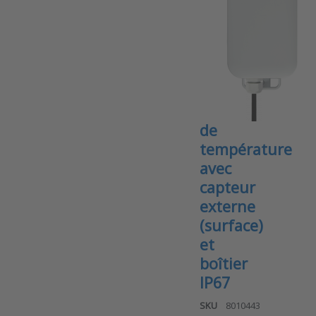
surface)
Enregistreur
de
données
NB-IoT
–
Mesures
de
température
avec
capteur
externe
(surface)
et
boîtier
IP67
SKU
8010443