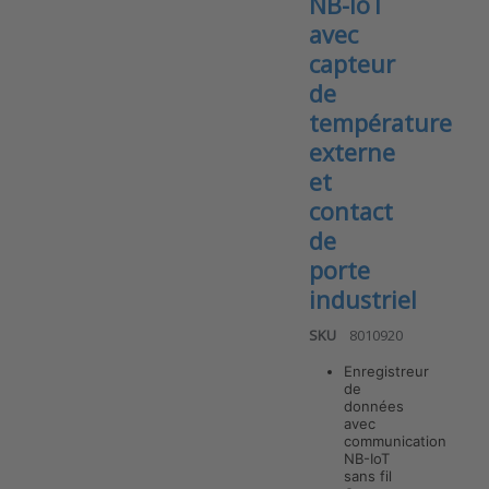
NB-IoT
avec
capteur
de
température
externe
et
contact
de
porte
industriel
SKU
8010920
Enregistreur
de
données
avec
communication
Press ENTER
for more
NB-IoT
options to
sans fil