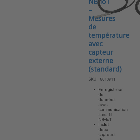
NB-IoT
–
Mesures
de
température
avec
capteur
externe
(standard)
SKU
8010911
Enregistreur
de
données
avec
communication
Press ENTER
for more
sans fil
options to
NB-IoT
ANB-2TEX v7
Inclut
Enregistreur
deux
de données
capteurs
NB-IoT –
de