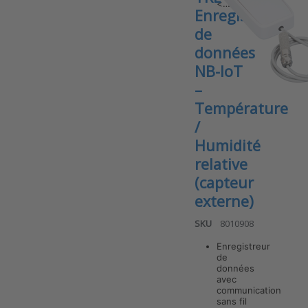
<…
externe (de
Enregistreur
surface)
de
données
NB-IoT
–
Température
/
Humidité
relative
(capteur
externe)
SKU
8010908
Enregistreur
de
données
avec
communication
Press ENTER
for more
sans fil