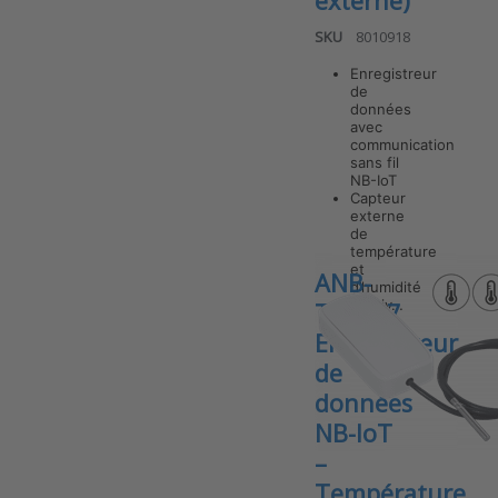
externe)
SKU
8010918
Enregistreur
de
données
avec
communication
Press ENTER
for more
sans fil
options to
NB-IoT
ANB-TRE-
Capteur
IP67 v7
externe
Enregistreur
de
de données
température
NB-IoT –
et
ANB-
Température
d’humidité
/ Humidité
relativ…
TR-T v7
relative
(capteur
Enregistreur
externe)
de
données
NB-IoT
–
Température