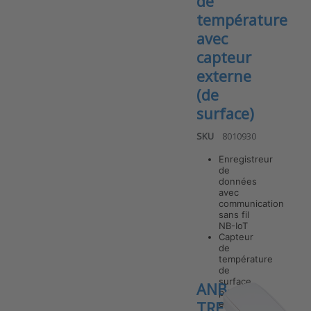
de
température
avec
capteur
externe
(de
surface)
SKU
8010930
Enregistreur
de
données
avec
communication
Press ENTER
for more
sans fil
options to
NB-IoT
ANB-TEX-S1
Capteur
v7
de
Enregistreur
température
de données
de
NB-IoT –
surface
ANB-
Mesures de
plat
température
externe
TRE v7
avec capteur