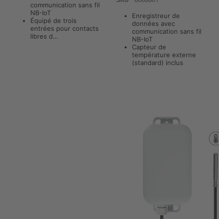
communication sans fil
NB-IoT
Enregistreur de
Équipé de trois
données avec
entrées pour contacts
communication sans fil
libres d…
Press ENTER
NB-IoT
for more
Capteur de
options to
température externe
ANB-TEX
(standard) inclus
Enregistreur
de données
NB-IoT –
Mesures de
température
avec capteur
externe (de
ANB-TEX v7
surface)
Enregistreur
de données
NB-IoT –
Mesures de
température
avec capteur
externe (de