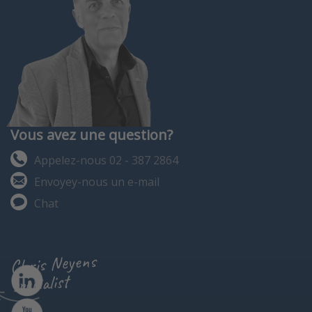
tampon
intelligente
avec
une
capacité
de 100
000
mesures
Alimenté
par
batterie ou
une
Vous avez une question?
version
avec
Appelez-nous 02 - 387 2864
USB-C 5
V
Envoyey-nous un e-mail
Chat
Chris Neyens
specialist