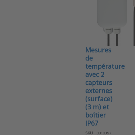
3M
(3m)
Enregistreur
de
données
NB-IoT
–
Mesures
de
température
avec 2
capteurs
externes
(surface)
(3 m) et
boîtier
IP67
SKU
8010397