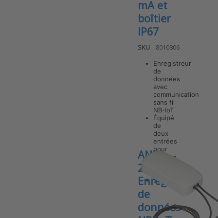
mA et
boîtier
IP67
SKU
8010806
Enregistreur
de
données
avec
communication
Press ENTER
for more
sans fil
options to
NB-IoT
ANB-A420-
Équipé
IP67 v7
de
enregistreur
deux
de données
entrées
NB-IoT avec
pour
ANB-
2 entrées 4-
signaux
20 mA et
4–
2TEX v7
boîtier IP67
20mA
Enregistreur
S…
de
données