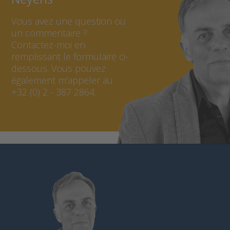
rapide. Grâce à sa capacité
élevée, elle garantit une
Vous avez une question ou
longue autonomie à
l'enregistreur de données.
un commentaire ?
Contactez-moi en
remplissant le formulaire ci-
dessous. Vous pouvez
également m'appeler au
+32 (0) 2 - 387 2864.