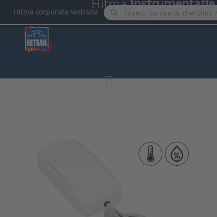
Hitma
Instrumentatie
Enter a search term. Results wil
Hitma corporate website