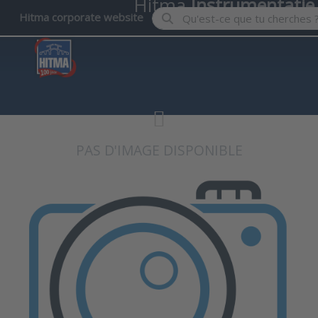
Hitma
Instrumentatie
Enter a search term. Results wil
Hitma corporate website