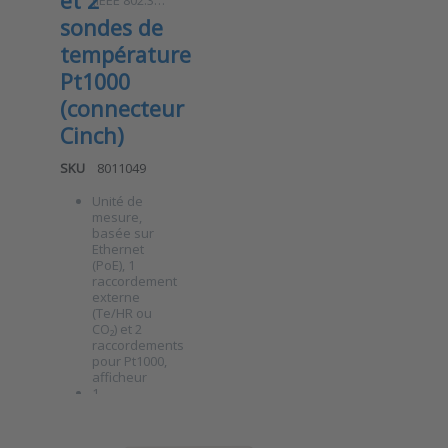
et 2
(IEEE 802.3…
sondes de
température
Pt1000
(connecteur
Cinch)
SKU
8011049
Unité de
mesure,
basée sur
Ethernet
(PoE), 1
Press ENTER for
raccordement
more options to
Unité de
externe
surveillance
(Te/HR ou
Ethernet ATE-
CO₂) et 2
1U-2TE avec une
raccordements
entrée
pour Pt1000,
universelle
afficheur
pour capteur de
1
température/HR
raccordement
Unité de
ou de CO₂ et 2
(connecteur
sondes de
Hirschmann
mesure
température