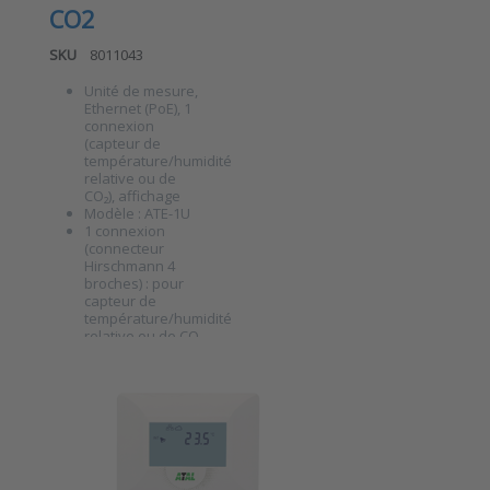
CO2
SKU
8011043
Unité de mesure,
Ethernet (PoE), 1
connexion
(capteur de
température/humidité
Press ENTER for more
relative ou de
options to ATE-1U Unité
de surveillance
CO₂), affichage
Ethernet avec entrée
Modèle : ATE-1U
universelle pour
1 connexion
capteur de
(connecteur
température/d'humidité
Hirschmann 4
relative ou de CO2
broches) : pour
capteur de
température/humidité
relative ou de CO₂
Protocoles :
Unité de
HTTP(S), serveur
Web (www), HTTP
surveillance
GET (JSON, XML),
Ethernet ATE-
Modbus TCP,
SNMPv1,
TE avec sonde
SNMPv2c, SNMPv3
P…
de