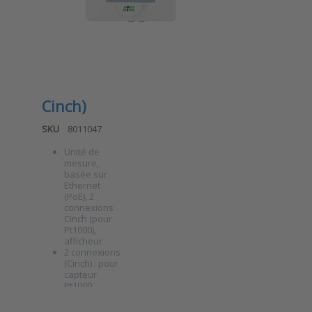
avec 2
Protocole
d’alarme : e-mail
sondes de
(SMTP), syslog
température
Pt1000
(connecteur
Cinch)
SKU
8011047
Unité de
mesure,
basée sur
Ethernet
(PoE), 2
Press ENTER
connexions
for more
options to
Cinch (pour
Unité de
Pt1000),
surveillance
afficheur
Ethernet
2 connexions
ATE-2TE
(Cinch) : pour
avec 2
capteur
sondes de
Pt1000
température
Protocoles :
Unité de
Pt1000
HTTP(s),