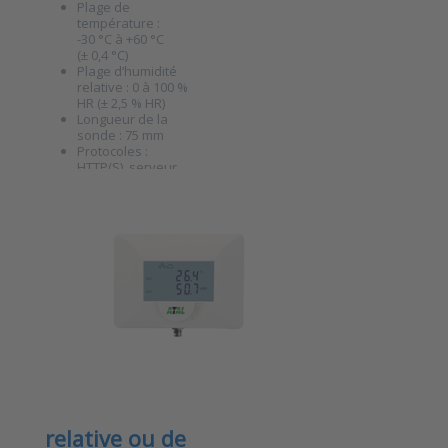
Plage de
Press ENTER
température :
for more
options to
-30 °C à +60 °C
ATE-TR Unité
(± 0,4 °C)
de
Plage d’humidité
surveillance
relative : 0 à 100 %
Ethernet
HR (± 2,5 % HR)
avec
Longueur de la
capteurs
sonde : 75 mm
internes de
Protocoles :
température
HTTP(S), serveur
et
Web (www), HTTP
d'humidité
ATE-1U Unité
GET (JSON, XML),
relative
Modbus TCP,
de
SNMPv1,
surveillance
SNMPv2c,…
Ethernet avec
entrée
universelle
pour capteur
de
température/d'humidité
relative ou de