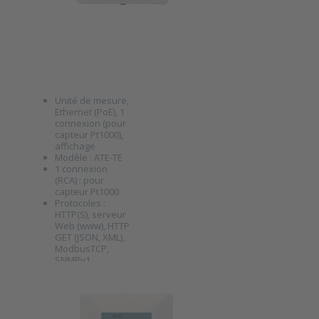
température
Pt1000
(Cinch)
SKU
8011045
Unité de mesure,
Ethernet (PoE), 1
connexion (pour
capteur Pt1000),
affichage
Press ENTER
Modèle : ATE-TE
for more
options to
1 connexion
Unité de
(RCA) : pour
surveillance
capteur Pt1000
Ethernet
Protocoles :
ATE-TE avec
HTTP(S), serveur
sonde de
Web (www), HTTP
température
GET (JSON, XML),
Pt1000
ModbusTCP,
(Cinch)
SNMPv1,
SNMPv2c, SNMPv3
ATE-T Unité
Protocole
d’alarme : e-mail
de
(SMTP), syslog
surveillance
Alimentation :