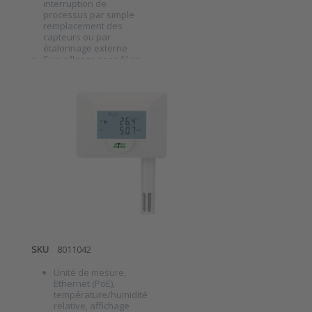
interruption de
enregistreur
processus par simple
de données
remplacement des
numériques
capteurs ou par
sans fil
étalonnage externe
Surveillance sans fil en
temps réel via une
ATE-TR Unité
communication 2,4 GHz
de
rapide et fiable
Maintenance minimale
surveillance
grâce à une autonomie
de batterie jusqu'à 6
Ethernet avec
ans
capteurs
internes de
température
et d'humidité
relative
SKU
8011042
Unité de mesure,
Ethernet (PoE),
température/humidité
relative, affichage