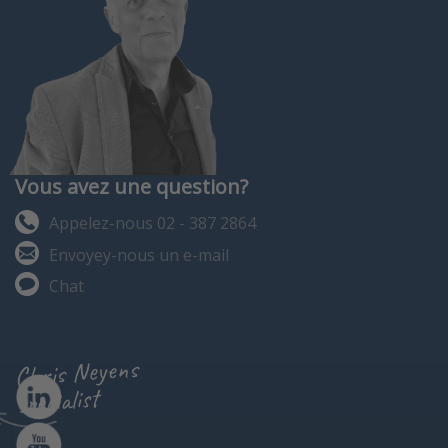
(www), HTTP
GET (JSON,
XML),
ModbusTCP,
SNMPv1,
SNMPv2c,
SNMPv3
Protocole
d’alarme : e-
mail (SMTP),
syslog
Alimentation
Vous avez une question?
: Power over
Ethernet
Appelez-nous 02 - 387 2864
(IEEE 802.3af)
ou 5–24 V DC
Envoyey-nous un e-mail
Indice de
prot…
Chat
Chris Neyens
specialist