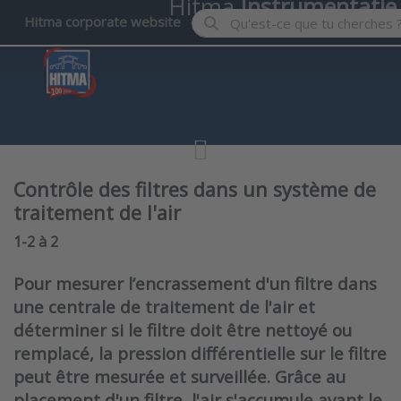
Hitma
Instrumentatie
Enter a search term. Results wil
Hitma corporate website
Contrôle des filtres dans un système de
traitement de l'air
Search results:
1-2
à
2
Pour mesurer l’encrassement d'un filtre dans
une centrale de traitement de l'air et
déterminer si le filtre doit être nettoyé ou
remplacé, la pression différentielle sur le filtre
peut être mesurée et surveillée. Grâce au
placement d'un filtre, l'air s'accumule avant le