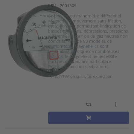
SKU
2001509
Le principe du manomètre différentiel
Magnehelic, mouvement sans friction,
est la garantie permettant l’indication de
basses pressions, dépressions, pressions
différentielles d’air ou de gaz neutres non
corrosifs. Près de 80 modèles de
manometres Magnehelics sont
disponibles ainsi que de nombreuses
options. le Magnehelic ne nécéssite
aucune maintenance particulière.
Résistant aux chocs, vibration…
*
Prix ??TVA en sus, plus expédition