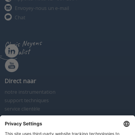
Envoyey-nous un e-mail
Chat
Chris Neyens
specialist
Direct naar
notre instrumentation
support techniques
service clientèle
actualités
contact