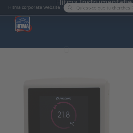
Hitma
Instrumentatie
Enter a search term. Results wil
Hitma corporate website