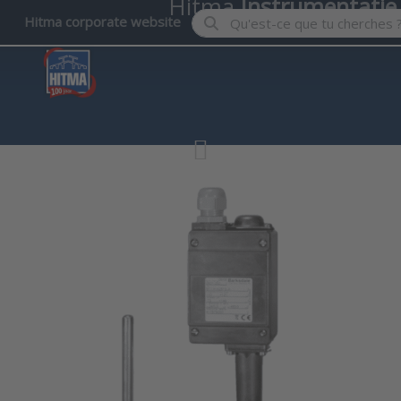
Hitma
Instrumentatie
Enter a search term. Results wil
Hitma corporate website