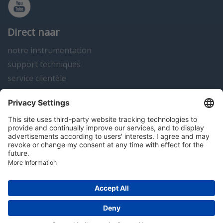
Direct naar
notre instrumentation
support techniques
service clientèle
actualités
contact
Algemene voorwaarden
Disclaimer
Colofon
Privacy en cookies
Copyright; 2026 Hitma B.V.. Tous droits réservés.