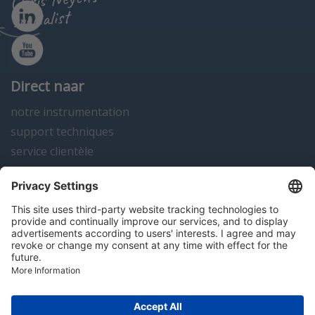
specialist
Direct naar
notre instrumentation
support techniques
service clientèle
actualités
contact
Algemene voorwaarden
Disclaimer
Colofon
Privacy en cookies
Copyright; 2026 Hitma B.V.. Tous droits réservés.