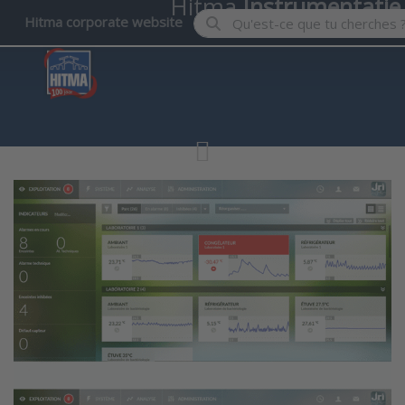
Hitma
Instrumentatie
Enter a search term. Results wil
Hitma corporate website