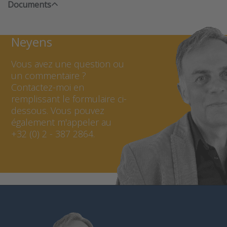
Documents
Contacter Chris
Neyens
Vous avez une question ou
un commentaire ?
Contactez-moi en
remplissant le formulaire ci-
dessous. Vous pouvez
également m'appeler au
+32 (0) 2 - 387 2864.