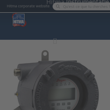
Hitma
Instrumentatie
Enter a search term. Results wil
Hitma corporate website