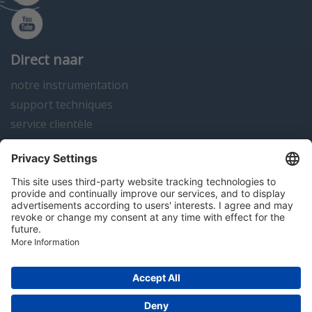
Direct naar
notre instrumentation
support techniques
service clientèle
actualités
contact
Algemene voorwaarden
Disclaimer
Colofon
Privacy en cookies
Copyright; 2026 Hitma B.V.. Tous droits réservés.