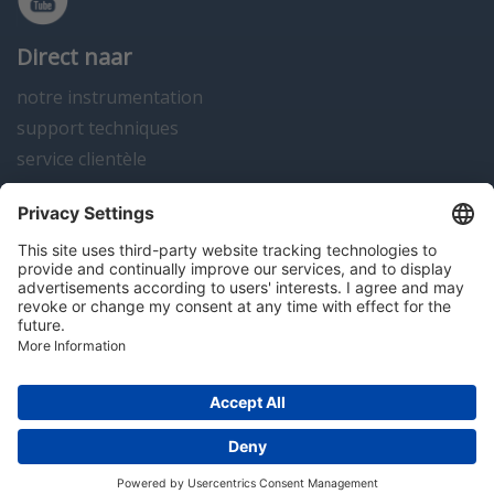
Direct naar
notre instrumentation
support techniques
service clientèle
actualités
contact
Algemene voorwaarden
Disclaimer
Colofon
Privacy en cookies
Copyright; 2026 Hitma B.V.. Tous droits réservés.