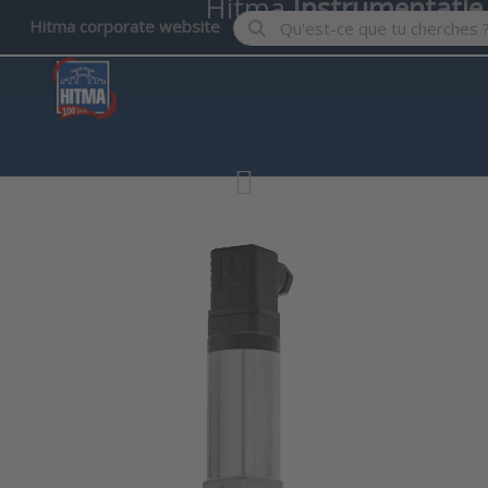
Hitma
Instrumentatie
Enter a search term. Results wil
Hitma corporate website