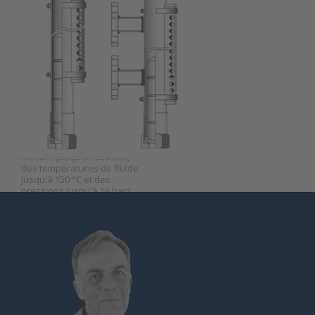
Barksdale
indicateur de
niveau série
BNA-S21-S22
SKU
W-9000093
L'indicateur de niveau
bypass mini constitue la
version "light" de la gamme
pour des longueurs de
mesure jusqu'à 3000 mm,
des températures de fluide
jusqu'à 150 °C et des
pressions jusqu'à 16 bars
max.