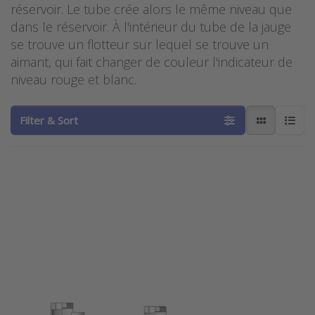
réservoir. Le tube crée alors le même niveau que
dans le réservoir. À l'intérieur du tube de la jauge
se trouve un flotteur sur lequel se trouve un
aimant, qui fait changer de couleur l'indicateur de
niveau rouge et blanc.
Filter & Sort
Press
ENTER for
more
options
to
Barksdale
indicateur
de niveau
série
BNA-S21-
S22
BARKSDALE