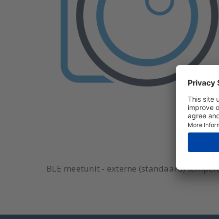
BLE meetunit - externe (standaard) tempera