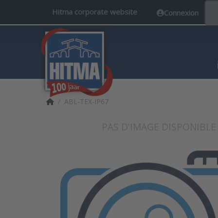
Hitma corporate website
Connexion
F
Accueil
ABL-TEX-IP67