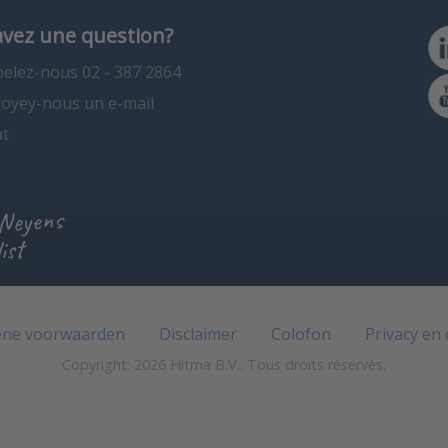
avez une question?
elez-nous 02 - 387 2864
oyey-nous un e-mail
t
 Neyens
ist
ne voorwaarden
Disclaimer
Colofon
Privacy en
Copyright; 2026 Hitma B.V.. Tous droits réservés.