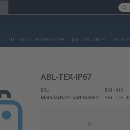
Enter
R
instruments de mesure
par secteur
servic
ABL-TEX-IP67
SKU
8011419
Manufacturer part number
ABL-TEX-IP