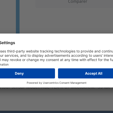
Comparer
tuur sensor Model: ABL-TEX-IP67 Meetbereik: -55 tot +