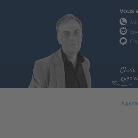
Vous 
App
Env
Cha
Chris
special
Algeme