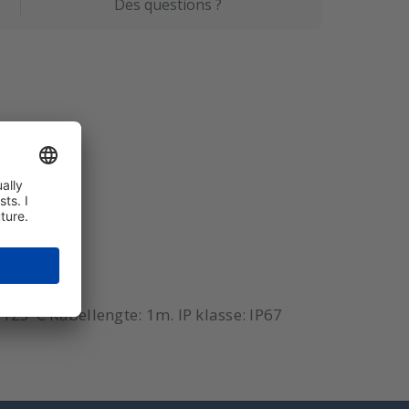
Des questions ?
125°C Kabellengte: 1m. IP klasse: IP67