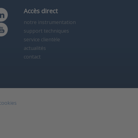
Accès direct
notre instrumentation
support techniques
service clientèle
actualités
contact
 cookies