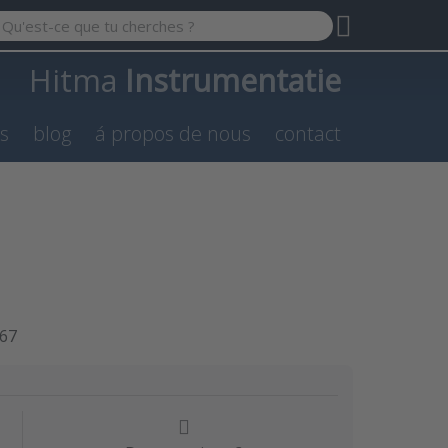
 a search term. Results will appear automatically as you type.
Hitma
Instrumentatie
es
blog
á propos de nous
contact
67